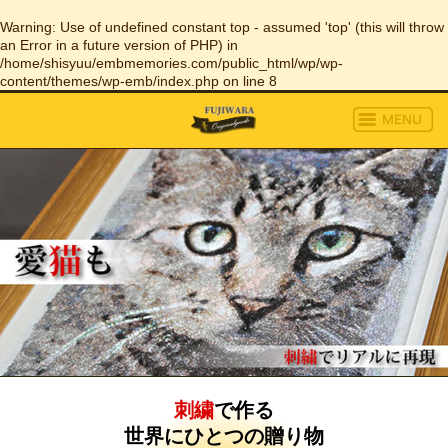
Warning
: Use of undefined constant top - assumed 'top' (this will throw
an Error in a future version of PHP) in
/home/shisyuu/embmemories.com/public_html/wp/wp-
content/themes/wp-emb/index.php
on line
8
刺繍
で作る
世界にひとつの贈り物