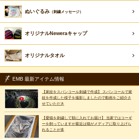
ぬいぐるみ
（刺繍メッセージ）
オリジナルNeweraキャップ
オリジナルタオル
EMB 最新アイテム情報
【家紋をスパンコール刺繍で作成】 スパンコールで家
紋を作成した様子を撮影しましたので動画をご紹介さ
せていただき
【愛猫を刺繍して額に入れてお届け】 当家ではコーギ
ーを飼っていますが最近は猫がメディアに取り上げら
れることが多