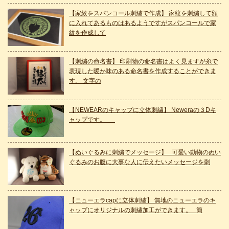
【家紋をスパンコール刺繍で作成】 家紋を刺繍して額
に入れてあるものはあるようですがスパンコールで家
紋を作成して
【刺繍の命名書】 印刷物の命名書はよく見ますが糸で
表現した暖か味のある命名書を作成することができま
す。 文字の
【NEWEARのキャップに立体刺繍】 Neweraの３Dキ
ャップです。
【ぬいぐるみに刺繍でメッセージ】 可愛い動物のぬい
ぐるみのお腹に大事な人に伝えたいメッセージを刺
【ニューエラcapに立体刺繍】 無地のニューエラのキ
ャップにオリジナルの刺繍加工ができます。 簡