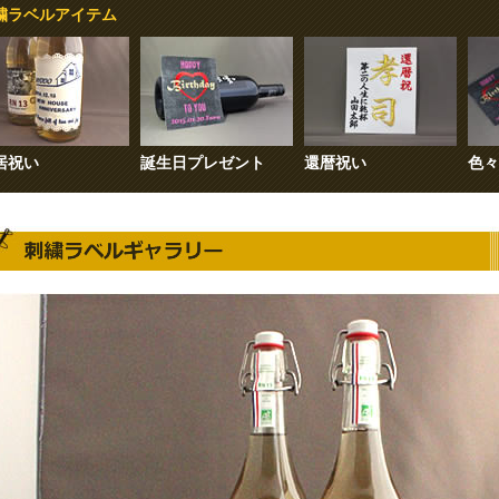
繍ラベルアイテム
居祝い
誕生日プレゼント
還暦祝い
色々