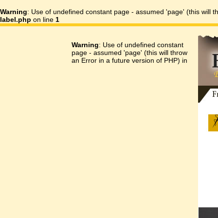
Warning
: Use of undefined constant page - assumed 'page' (this will t
label.php
on line
1
刺繍
Warning
: Use of undefined constant
page - assumed 'page' (this will throw
an Error in a future version of PHP) in