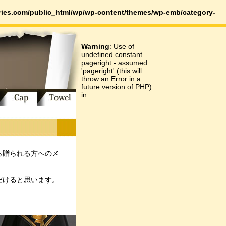
es.com/public_html/wp/wp-content/themes/wp-emb/category-
Warning
: Use of
undefined constant
pageright - assumed
'pageright' (this will
throw an Error in a
future version of PHP)
in
ら贈られる方へのメ
だけると思います。