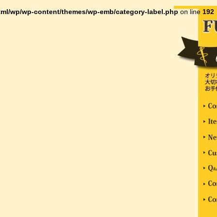
ml/wp/wp-content/themes/wp-emb/category-label.php
on line
192