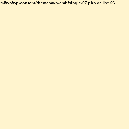
ml/wp/wp-content/themes/wp-emb/single-07.php
on line
96