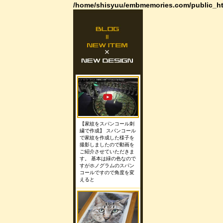
/home/shisyuu/embmemories.com/public_ht
【家紋をスパンコール刺
繍で作成】 スパンコール
で家紋を作成した様子を
撮影しましたので動画を
ご紹介させていただきま
す。 基本は緑の色なので
すがホノグラムのスパン
コールですので角度を変
えると