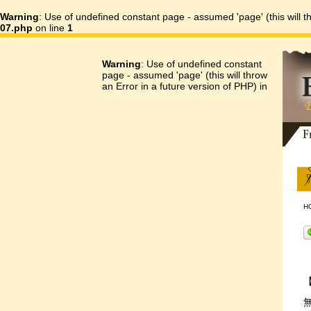
Warning
: Use of undefined constant page - assumed 'page' (this will t
07.php
on line
1
刺繍
Warning
: Use of undefined constant
page - assumed 'page' (this will throw
an Error in a future version of PHP) in
H