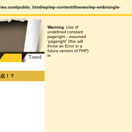
es.com/public_html/wp/wp-content/themes/wp-emb/single-
Warning
: Use of
undefined constant
pageright - assumed
'pageright' (this will
throw an Error in a
future version of PHP)
in
満点！？