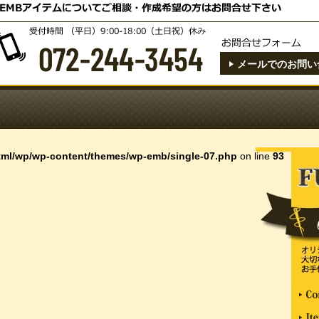
メールでのお問い
ml/wp/wp-content/themes/wp-emb/single-07.php
on line
93