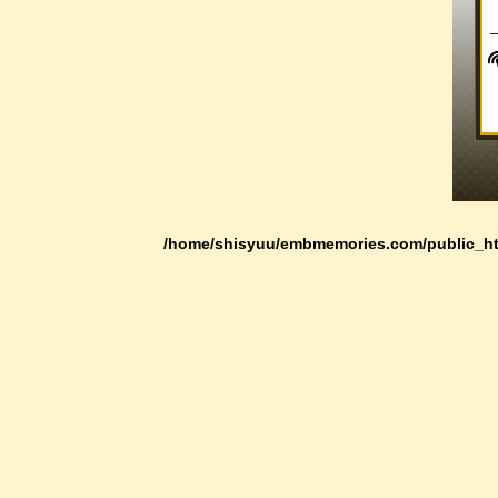
/home/shisyuu/embmemories.com/public_ht